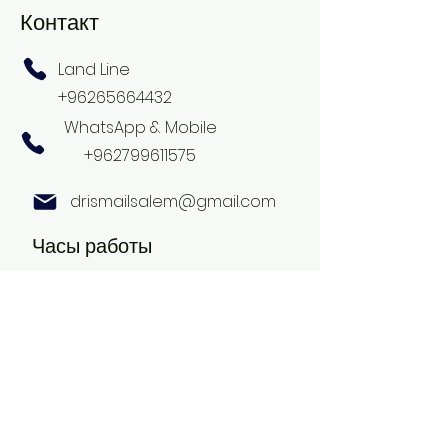
Контакт
Land Line
+96265664432
WhatsApp & Mobile
+962799611575
drismailsalem@gmail.com
Часы работы
Сб - Чт
10:00 утра – 19:00 вечера
consultations