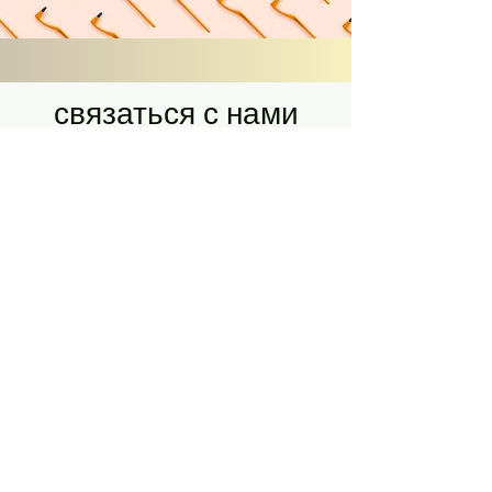
связаться с нами
Адрес
4-й этаж, здание Аль-Сафа №1,
улица Адиб Вахбе, рядом с улицей
Куин Нур, напротив Иорданской
больницы, недалеко от 4-го круга
Аммана, Иордания
Контакт
Land Line
+96265664432