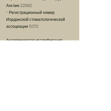
Англии 22992
- Регистрационный номер
Иорданской стоматологической
ассоциации 5070
Академическая квалификация
- Диплом Королевского колледжа
хирургов по восстановительной
стоматологии Университетской
стоматологической больницы
Манчестера, Англия.
- Степень магистра наук в области
пародонтологии и имплантологии -
Иорданский университет науки и
технологий.
- Сертификат Advanced в области