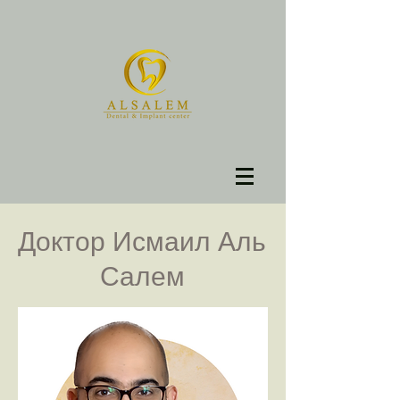
Доктор Исмаил Аль
Салем