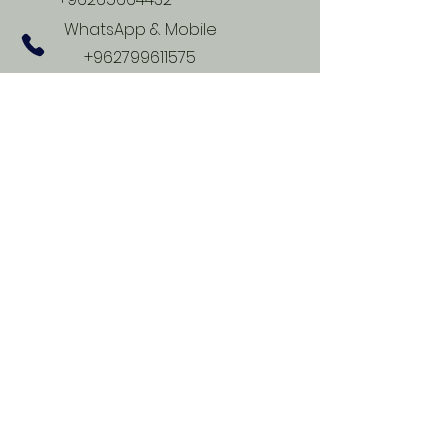
WhatsApp & Mobile
+962799611575
drismailsalem@gmail.com
Часы работы
Сб - Чт
10:00 утра – 19:00 вечера
consultations