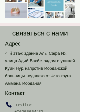
A Reason to
Smile
связаться с нами
Адрес
4-й этаж, здание Аль-Сафа №1,
улица Адиб Вахбе, рядом с улицей
Куин Нур, напротив Иорданской
больницы, недалеко от 4-го круга
Аммана, Иордания
Контакт
Land Line
+96265664432