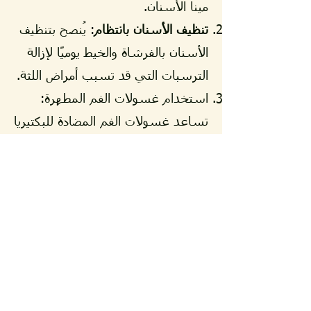
مينا الأسنان.
تنظيف الأسنان بانتظام
: يُنصح بتنظيف
الأسنان بالفرشاة والخيط يوميًا لإزالة
الترسبات التي قد تسبب أمراض اللثة.
استخدام غسولات الفم المطهرة:
تساعد غسولات الفم المضادة للبكتيريا
في تقليل تراكم الجراثيم والحفاظ على
رائحة فم منتعشة.
زيارة طبيب الأسنان بانتظام
: يُفضَّل
إجراء فحوصات دورية وتنظيف الأسنان
لدى الطبيب كل ستة أشهر لاكتشاف
المشكلات مبكرًا قبل تفاقمها.
شرب الماء بكثرة
: يساعد شرب الماء
على تنظيف الفم وتقليل تأثير المواد